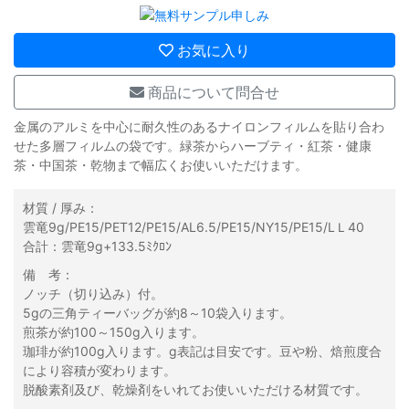
お気に入り
商品について問合せ
金属のアルミを中心に耐久性のあるナイロンフィルムを貼り合わ
せた多層フィルムの袋です。緑茶からハーブティ・紅茶・健康
茶・中国茶・乾物まで幅広くお使いいただけます。
材質 / 厚み：
雲竜9g/PE15/PET12/PE15/AL6.5/PE15/NY15/PE15/LＬ40
合計：雲竜9g+133.5ﾐｸﾛﾝ
備 考：
ノッチ（切り込み）付。
5gの三角ティーバッグが約8～10袋入ります。
煎茶が約100～150g入ります。
珈琲が約100g入ります。g表記は目安です。豆や粉、焙煎度合
により容積が変わります。
脱酸素剤及び、乾燥剤をいれてお使いいただける材質です。